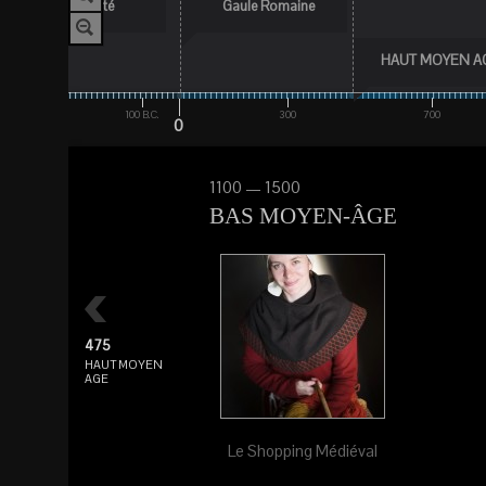
Antiquité
Gaule Romaine
HAUT MOYEN A
B.C.
100 B.C.
300
700
0
1100 — 1500
BAS MOYEN-ÂGE
475
HAUT MOYEN
AGE
Le Shopping Médiéval