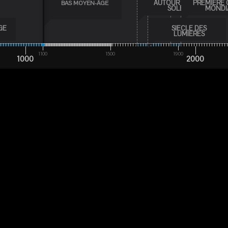
AUTOUR DU ROI
PREMIERE 
BAS MOYEN-ÂGE
SOLEIL
MONDI
GE
SIECLE DES
LUMIERES
1100
1500
1900
1000
2000