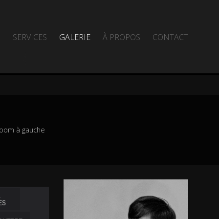
SERVICES
GALERIE
À PROPOS
CONTACT
 zoom à gauche
&
ES