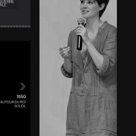
GUERRE
ALE
3000
1650 — 1715
AUTOUR DU ROI SO
1650
AUTOUR DU ROI
SOLEIL
Indiennes : Voyage au bout d